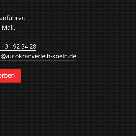
anführer:
-Mail.
 - 31 92 34 28
o@autokranverleih-koeln.de
werben